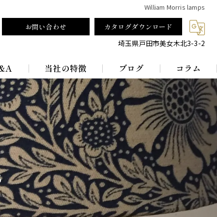
William Morris lamps
お問い合わせ
カタログダウンロード
埼玉県戸田市美女木北3-3-2
&A
当社の特徴
ブログ
コラム
テーブルランプ
ランプシェード
真鍮
s
レトロ