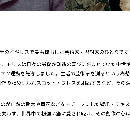
世紀後半のイギリスで最も傑出した芸術家・思想家のひとりです
中、モリスは日々の労働が創造の喜びに包まれていた中世
ラフツ運動を先導しました。生活の芸術家を測るという構
制作のためケルムスコット・プレスを創設するなど、その
るのが自然の樹木や草花などをモチーフにした壁紙・テキス
を失わず、世界中で根強い癌に愛され続け、その創作の心