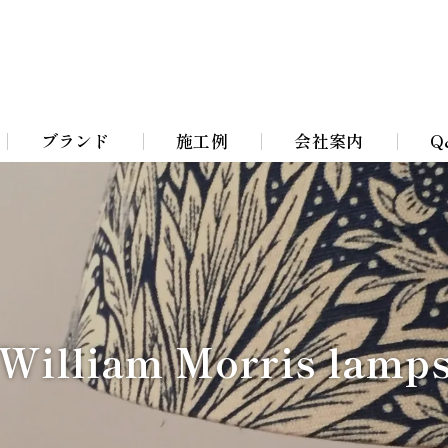
ブランド
施工例
会社案内
Q
Bohemian Chandeliers
イト
Murano Blown Glass
ト
William Morris lamps
William Morris lamp
イト
Toile De Jouy Lamps