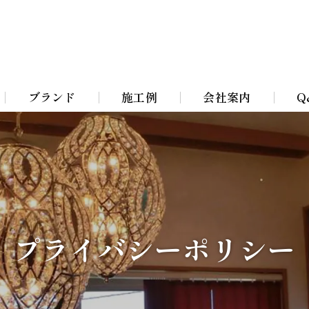
ブランド
施工例
会社案内
Q
Bohemian Chandeliers
イト
Murano Blown Glass
ト
William Morris lamps
プライバシーポリシー
イト
Toile De Jouy Lamps