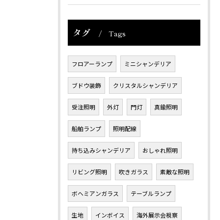
タグ
Tags
フロアーランプ
ミニシャンデリア
ブドウ装飾
クリスタルシャンデリア
受注照明
外灯
門灯
真鍮照明
船舶ランプ
照明配線
持ち込みシャンデリア
おしゃれ照明
リビング照明
吹きガラス
素敵な照明
ボヘミアンガラス
テーブルランプ
生地
インボイス
海外展示会視察