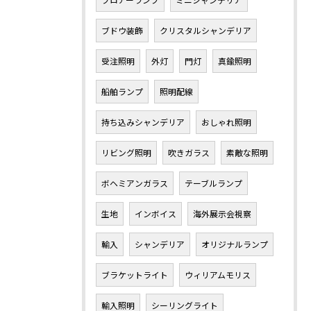
ブドウ装飾
クリスタルシャンデリア
受注照明
外灯
門灯
真鍮照明
船舶ランプ
照明配線
持ち込みシャンデリア
おしゃれ照明
リビング照明
吹きガラス
素敵な照明
ボヘミアンガラス
テーブルランプ
生地
インボイス
海外展示会視察
輸入
シャンデリア
オリジナルランプ
ブラケットライト
ウィリアムモリス
輸入照明
シーリングライト