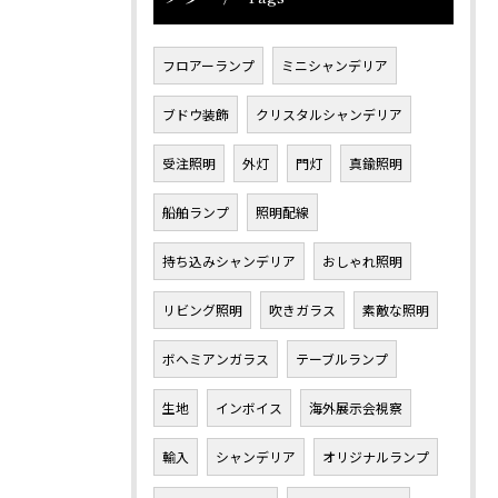
フロアーランプ
ミニシャンデリア
ブドウ装飾
クリスタルシャンデリア
受注照明
外灯
門灯
真鍮照明
船舶ランプ
照明配線
持ち込みシャンデリア
おしゃれ照明
リビング照明
吹きガラス
素敵な照明
ボヘミアンガラス
テーブルランプ
生地
インボイス
海外展示会視察
輸入
シャンデリア
オリジナルランプ