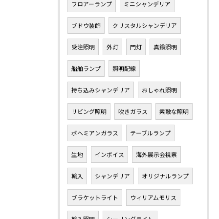
フロアーランプ
ミニシャンデリア
ブドウ装飾
クリスタルシャンデリア
受注照明
外灯
門灯
真鍮照明
船舶ランプ
照明配線
持ち込みシャンデリア
おしゃれ照明
リビング照明
吹きガラス
素敵な照明
ボヘミアンガラス
テーブルランプ
生地
インボイス
海外展示会視察
輸入
シャンデリア
オリジナルランプ
ブラケットライト
ウィリアムモリス
輸入照明
シーリングライト