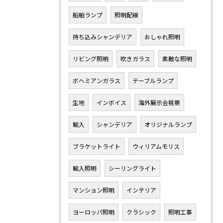
船舶ランプ
照明配線
持ち込みシャンデリア
おしゃれ照明
リビング照明
吹きガラス
素敵な照明
ボヘミアンガラス
テーブルランプ
生地
インボイス
海外展示会視察
輸入
シャンデリア
オリジナルランプ
ブラケットライト
ウィリアムモリス
輸入照明
シーリングライト
マンション照明
インテリア
ヨーロッパ照明
クラシック
照明工事