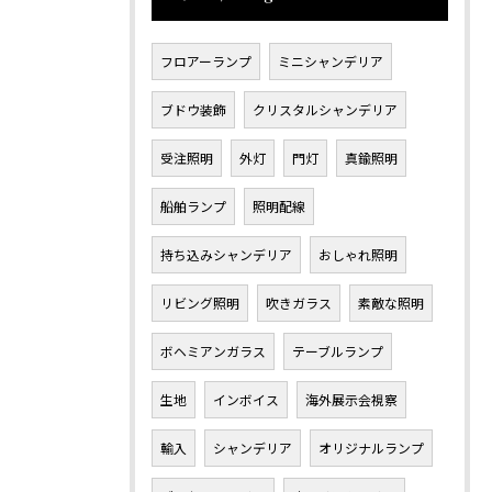
フロアーランプ
ミニシャンデリア
ブドウ装飾
クリスタルシャンデリア
受注照明
外灯
門灯
真鍮照明
船舶ランプ
照明配線
持ち込みシャンデリア
おしゃれ照明
リビング照明
吹きガラス
素敵な照明
ボヘミアンガラス
テーブルランプ
生地
インボイス
海外展示会視察
輸入
シャンデリア
オリジナルランプ