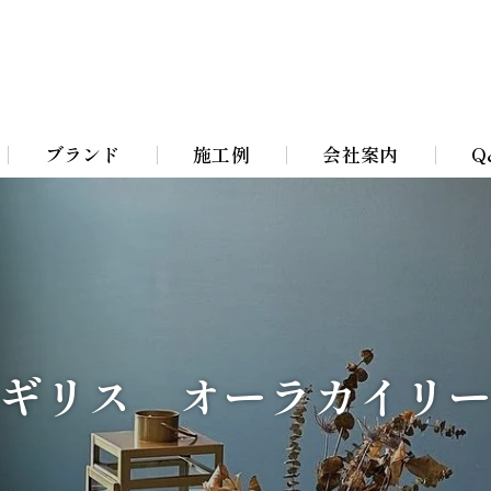
ブランド
施工例
会社案内
Q
Bohemian Chandeliers
イト
Murano Blown Glass
ト
William Morris lamps
ギリス オーラカイリ
イト
Toile De Jouy Lamps