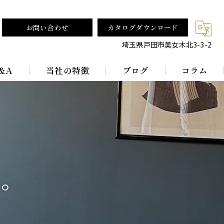
お問い合わせ
カタログダウンロード
埼玉県戸田市美女木北3-3-2
&A
当社の特徴
ブログ
コラム
テーブルランプ
ランプシェード
真鍮
ー。
レトロ