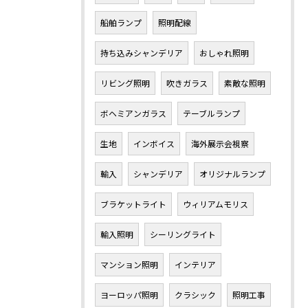
船舶ランプ
照明配線
持ち込みシャンデリア
おしゃれ照明
リビング照明
吹きガラス
素敵な照明
ボヘミアンガラス
テーブルランプ
生地
インボイス
海外展示会視察
輸入
シャンデリア
オリジナルランプ
ブラケットライト
ウィリアムモリス
輸入照明
シーリングライト
マンション照明
インテリア
ヨーロッパ照明
クラシック
照明工事