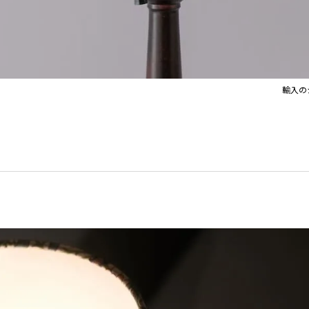
イト
Orla Kiely Lamps
輸入の