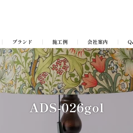
ブランド
施工例
会社案内
Q
Bohemian Chandeliers
イト
Murano Blown Glass
ト
William Morris lamps
ADS-026gol
イト
Toile De Jouy Lamps