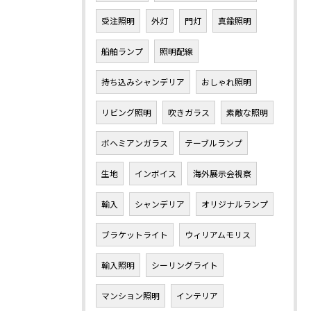
受注照明
外灯
門灯
真鍮照明
船舶ランプ
照明配線
持ち込みシャンデリア
おしゃれ照明
リビング照明
吹きガラス
素敵な照明
ボヘミアンガラス
テーブルランプ
生地
インボイス
海外展示会視察
輸入
シャンデリア
オリジナルランプ
ブラケットライト
ウィリアムモリス
輸入照明
シーリングライト
マンション照明
インテリア