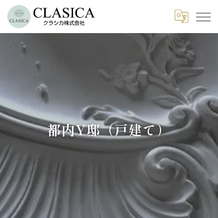
都内Y邸（戸建て）