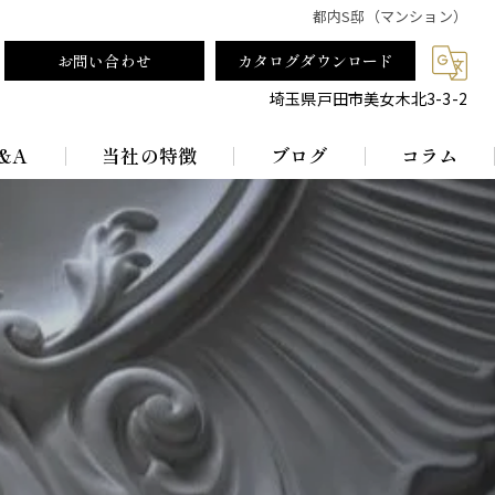
都内S邸（マンション）
お問い合わせ
カタログダウンロード
埼玉県戸田市美女木北3-3-2
&A
当社の特徴
ブログ
コラム
テーブルランプ
ランプシェード
真鍮
レトロ