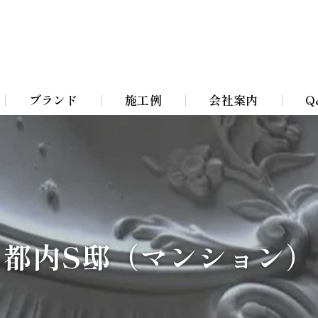
ブランド
施工例
会社案内
Q
Bohemian Chandeliers
イト
Murano Blown Glass
ト
William Morris lamps
都内S邸（マンション）
イト
Toile De Jouy Lamps