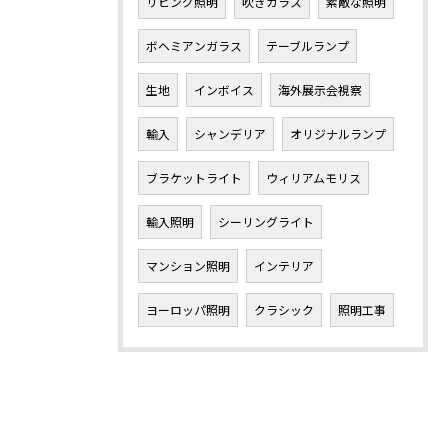
リビング照明
吹きガラス
素敵な照明
ボヘミアンガラス
テーブルランプ
生地
インボイス
海外展示会視察
輸入
シャンデリア
オリジナルランプ
ブラケットライト
ウィリアムモリス
輸入照明
シーリングライト
マンション照明
インテリア
ヨーロッパ照明
クラシック
照明工事