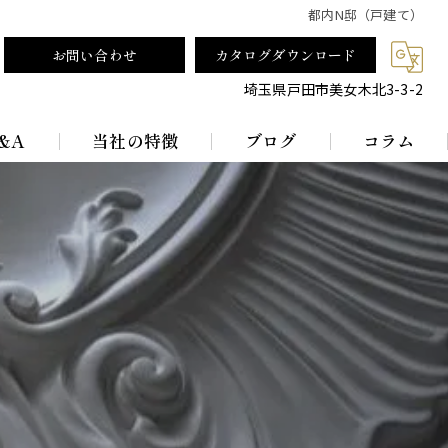
都内N邸（戸建て）
お問い合わせ
カタログダウンロード
埼玉県戸田市美女木北3-3-2
&A
当社の特徴
ブログ
コラム
テーブルランプ
ランプシェード
真鍮
レトロ