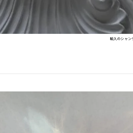
イト
Orla Kiely Lamps
輸入のシャン