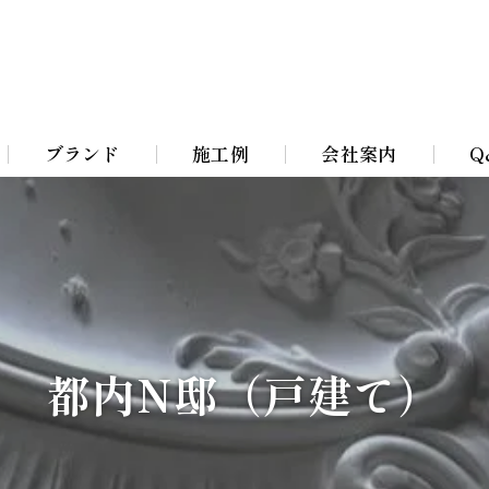
ブランド
施工例
会社案内
Q
Bohemian Chandeliers
イト
Murano Blown Glass
ト
William Morris lamps
都内N邸（戸建て）
イト
Toile De Jouy Lamps