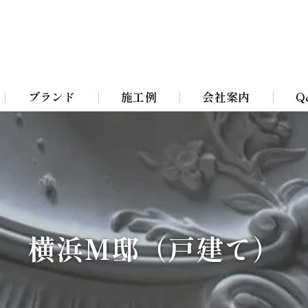
ブランド
施工例
会社案内
Q
Bohemian Chandeliers
イト
Murano Blown Glass
ト
William Morris lamps
横浜M邸（戸建て）
イト
Toile De Jouy Lamps