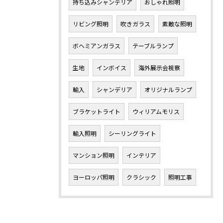
持ち込みシャンデリア
おしゃれ照明
リビング照明
吹きガラス
素敵な照明
ボヘミアンガラス
テーブルランプ
生地
インボイス
海外展示会視察
輸入
シャンデリア
オリジナルランプ
ブラケットライト
ウィリアムモリス
輸入照明
シーリングライト
マンション照明
インテリア
ヨーロッパ照明
クラシック
照明工事