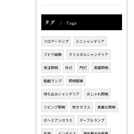
タグ
Tags
フロアーランプ
ミニシャンデリア
ブドウ装飾
クリスタルシャンデリア
受注照明
外灯
門灯
真鍮照明
船舶ランプ
照明配線
持ち込みシャンデリア
おしゃれ照明
リビング照明
吹きガラス
素敵な照明
ボヘミアンガラス
テーブルランプ
生地
インボイス
海外展示会視察