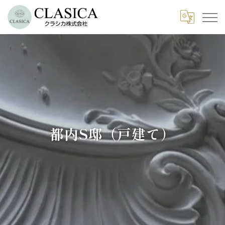
都内S邸（戸建て）