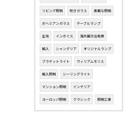
リビング照明
吹きガラス
素敵な照明
ボヘミアンガラス
テーブルランプ
生地
インボイス
海外展示会視察
輸入
シャンデリア
オリジナルランプ
ブラケットライト
ウィリアムモリス
輸入照明
シーリングライト
マンション照明
インテリア
ヨーロッパ照明
クラシック
照明工事