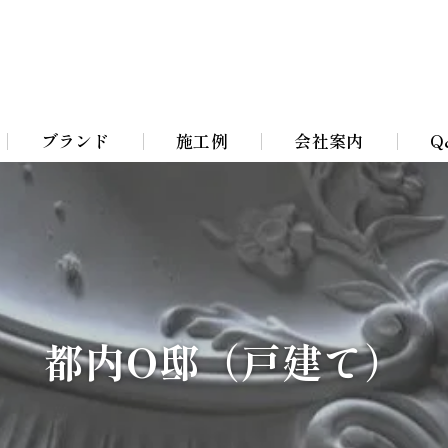
ブランド
施工例
会社案内
Q
Bohemian Chandeliers
イト
Murano Blown Glass
ト
William Morris lamps
都内O邸（戸建て）
イト
Toile De Jouy Lamps