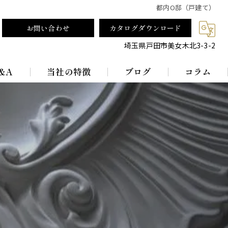
都内O邸（戸建て）
お問い合わせ
カタログダウンロード
埼玉県戸田市美女木北3-3-2
&A
当社の特徴
ブログ
コラム
テーブルランプ
ランプシェード
真鍮
レトロ