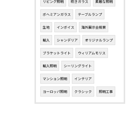
リビング照明
吹きガラス
素敵な照明
ボヘミアンガラス
テーブルランプ
生地
インボイス
海外展示会視察
輸入
シャンデリア
オリジナルランプ
ブラケットライト
ウィリアムモリス
輸入照明
シーリングライト
マンション照明
インテリア
ヨーロッパ照明
クラシック
照明工事