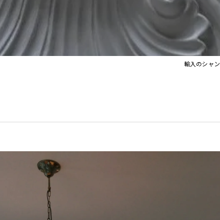
イト
Orla Kiely Lamps
輸入のシャン