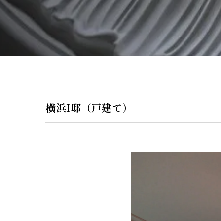
ペンダントラ
門灯
WEB限定商品
商品カタログ
横浜I邸（戸建て）