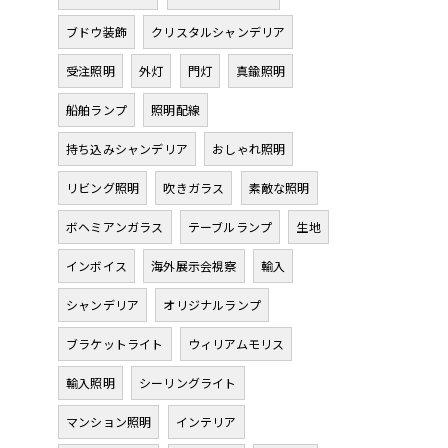
ブドウ装飾
クリスタルシャンデリア
受注照明
外灯
門灯
真鍮照明
船舶ランプ
照明配線
持ち込みシャンデリア
おしゃれ照明
リビング照明
吹きガラス
素敵な照明
ボヘミアンガラス
テーブルランプ
生地
インボイス
海外展示会視察
輸入
シャンデリア
オリジナルランプ
ブラケットライト
ウィリアムモリス
輸入照明
シーリングライト
マンション照明
インテリア