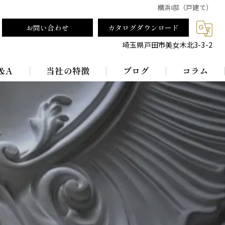
横浜I邸（戸建て）
お問い合わせ
カタログダウンロード
埼玉県戸田市美女木北3-3-2
&A
当社の特徴
ブログ
コラム
テーブルランプ
ランプシェード
真鍮
レトロ