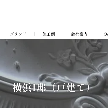
ブランド
施工例
会社案内
Q
Bohemian Chandeliers
イト
Murano Blown Glass
ト
William Morris lamps
横浜I邸（戸建て）
イト
Toile De Jouy Lamps