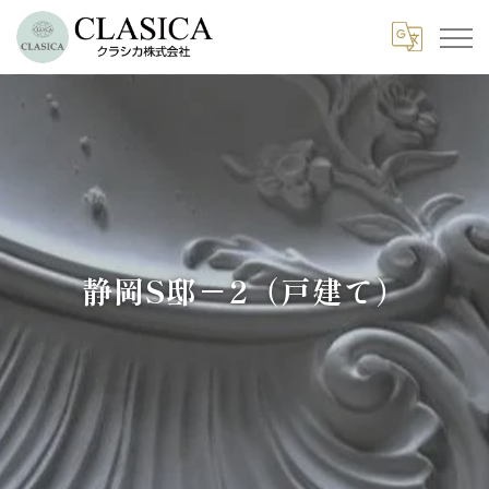
静岡S邸－2（戸建て）