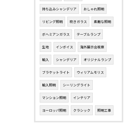
持ち込みシャンデリア
おしゃれ照明
リビング照明
吹きガラス
素敵な照明
ボヘミアンガラス
テーブルランプ
生地
インボイス
海外展示会視察
輸入
シャンデリア
オリジナルランプ
ブラケットライト
ウィリアムモリス
輸入照明
シーリングライト
マンション照明
インテリア
ヨーロッパ照明
クラシック
照明工事