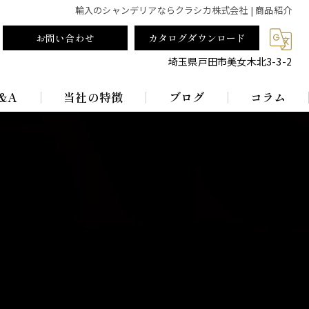
輸入のシャンデリアならクラシカ株式会社 | 商品紹介
お問い合わせ
カタログダウンロード
埼玉県戸田市美女木北3-3-2
&A
当社の特徴
ブログ
コラム
テーブルランプ
ランプシェード
真鍮
レトロ