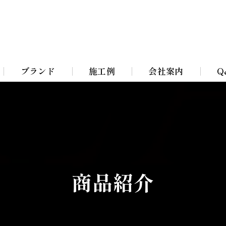
ブランド
施工例
会社案内
Q
Bohemian Chandeliers
イト
Murano Blown Glass
ト
William Morris lamps
商品紹介
イト
Toile De Jouy Lamps