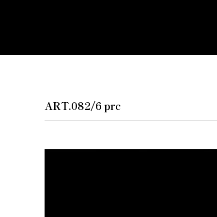
ペンダントラ
門灯
WEB限定商品
商品カタログ
ART.082/6 prc