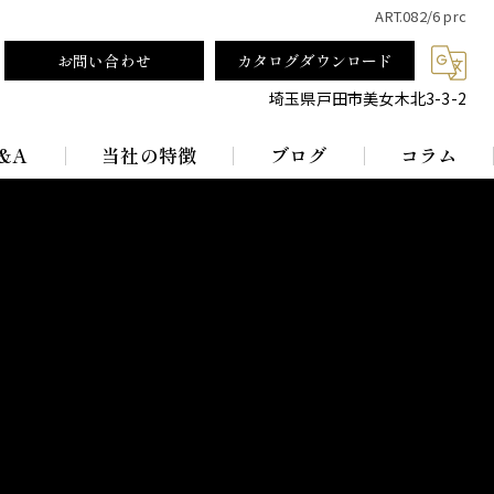
ART.082/6 prc
お問い合わせ
カタログダウンロード
埼玉県戸田市美女木北3-3-2
&A
当社の特徴
ブログ
コラム
テーブルランプ
ランプシェード
真鍮
レトロ