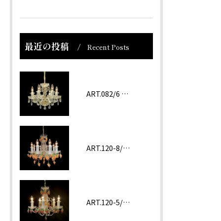
最近の投稿
Recent Posts
ART.082/6 prc
ART.120-8/62 ROSA
ART.120-5/62 Amethyst