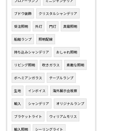
フロアーランプ
ミニシャンデリア
ブドウ装飾
クリスタルシャンデリア
受注照明
外灯
門灯
真鍮照明
船舶ランプ
照明配線
持ち込みシャンデリア
おしゃれ照明
リビング照明
吹きガラス
素敵な照明
ボヘミアンガラス
テーブルランプ
生地
インボイス
海外展示会視察
輸入
シャンデリア
オリジナルランプ
ブラケットライト
ウィリアムモリス
輸入照明
シーリングライト