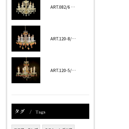
ART.082/6 prc
ART.120-8/62 ROSA
ART.120-5/62 Amethyst
タグ
Tags