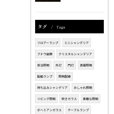
タグ
Tags
フロアーランプ
ミニシャンデリア
ブドウ装飾
クリスタルシャンデリア
受注照明
外灯
門灯
真鍮照明
船舶ランプ
照明配線
持ち込みシャンデリア
おしゃれ照明
リビング照明
吹きガラス
素敵な照明
ボヘミアンガラス
テーブルランプ