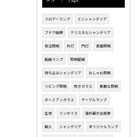
フロアーランプ
ミニシャンデリア
ブドウ装飾
クリスタルシャンデリア
受注照明
外灯
門灯
真鍮照明
船舶ランプ
照明配線
持ち込みシャンデリア
おしゃれ照明
リビング照明
吹きガラス
素敵な照明
ボヘミアンガラス
テーブルランプ
生地
インボイス
海外展示会視察
輸入
シャンデリア
オリジナルランプ