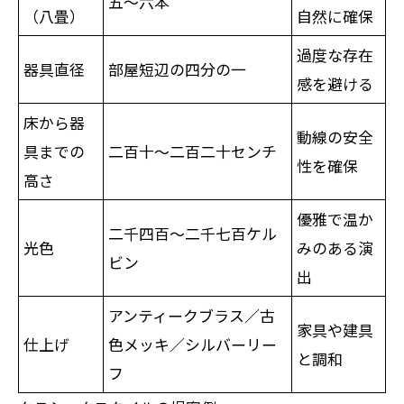
五〜六本
（八畳）
自然に確保
過度な存在
器具直径
部屋短辺の四分の一
感を避ける
床から器
動線の安全
具までの
二百十〜二百二十センチ
性を確保
高さ
優雅で温か
二千四百〜二千七百ケル
光色
みのある演
ビン
出
アンティークブラス／古
家具や建具
仕上げ
色メッキ／シルバーリー
と調和
フ