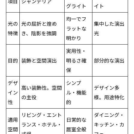
項目
シャンデリア
グライト
イト
均一でフ
光の
光の屈折と煌め
集中した演出
ラットな
特徴
き、陰影を強調
光
明かり
実用性・
目的
装飾と空間演出
明るさ確
部分的な演出
保
デザ
シンプ
高い装飾性。空間
デザイン多
イン
ル・機能
の主役
様。用途特化
性
的
リビング・エント
ダイニング・
適用
日常的な
ランス・ホテル・
キッチン・カ
空間
居室全般
式場
フェ