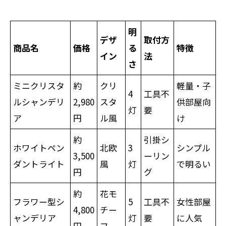
明
デザ
取付方
商品名
価格
る
特徴
イン
法
さ
ミニクリスタ
約
クリ
軽量・子
4
工具不
ルシャンデリ
2,980
スタ
供部屋向
灯
要
ア
円
ル風
け
約
引掛シ
ホワイトペン
北欧
3
シンプル
3,500
ーリン
ダントライト
風
灯
で明るい
円
グ
約
花モ
フラワー型シ
5
工具不
女性部屋
4,800
チー
ャンデリア
灯
要
に人気
円
フ