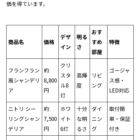
価を得ています。
おす
デザ
明る
商品名
価格
すめ
特徴
イン
さ
部屋
クリ
フランフラン
約
ゴージャ
スタ
高輝
リビ
風シャンデリ
8,800
ス感・
ル8
度
ング
ア
円
LED対応
灯
ニトリ シー
約
ホワ
十分
ダイ
取付簡
リングシャン
7,500
イト
な明
ニン
単・保証
デリア
円
6灯
るさ
グ
付き