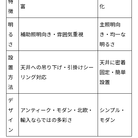
特
富
化
徴
明
主照明向
る
補助照明向き・雰囲気重視
き・均一な
さ
明るさ
設
天井に密着
置
天井への吊り下げ・引掛けシー
固定・簡単
方
リング対応
設置
法
デ
ザ
アンティーク・モダン・北欧・
シンプル・
イ
輸入ならではの多彩さ
モダン
ン