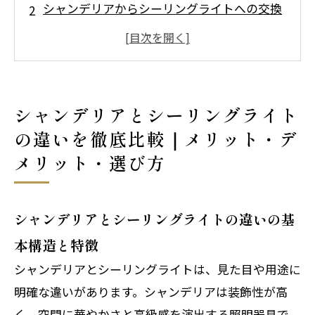
シャンデリアからシーリングライトへの交換
｜費用・手順・注意点
おしゃれなシャンデリアとシーリングライト
のデザイン別おすすめ｜アンティーク・北
欧・モダン
シャンデリアとシーリングライト
シャンデリアやシーリングライトの取り付け
の違いを徹底比較｜メリット・デ
方法｜引掛シーリング・重いシャンデリア対
メリット・選び方
応
会社概要
シャンデリアとシーリングライトの違いの基
本構造と特徴
シャンデリアとシーリングライトは、見た目や用途に
明確な違いがあります。シャンデリアは装飾性が高
く、空間に華やかさと高級感を演出する照明器具で