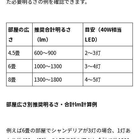
た必要明るさの例を確認できます。
部屋の広
推奨合計明るさ
目安（40W相当
さ
（lm）
LED）
4.5畳
600～900
2～3灯
6畳
1000～1300
3～4灯
8畳
1300～1800
4～5灯
部屋広さ別推奨明るさ・合計lm計算例
例えば6畳の部屋でシャンデリアが3灯の場合、1灯あ