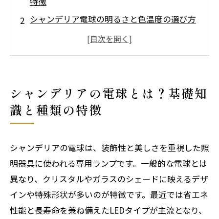
特徴
シャンデリア電球の明るさと色温度の選び方
ガイド
シャンデリア電球LED化のメリットとスペッ
ク詳細
シャンデリア電球交換方法と安全・互換性チ
シャンデリアの電球とは？基礎知
ェック
識と種類の特徴
会社概要
シャンデリアの電球は、装飾性と美しさを重視した照
明器具に使われる専用ランプです。一般的な電球とは
異なり、クリスタルやガラスのシェードに映えるデザ
インや特殊形状が多いのが特徴です。最近では省エネ
性能と長寿命を兼ね備えたLEDタイプが主流となり、