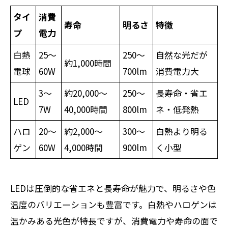
タイ
消費
寿命
明るさ
特徴
プ
電力
白熱
25～
250～
自然な光だが
約1,000時間
電球
60W
700lm
消費電力大
3～
約20,000～
250～
長寿命・省エ
LED
7W
40,000時間
800lm
ネ・低発熱
ハロ
20～
約2,000～
300～
白熱より明る
ゲン
60W
4,000時間
900lm
く小型
LEDは圧倒的な省エネと長寿命が魅力で、明るさや色
温度のバリエーションも豊富です。白熱やハロゲンは
温かみある光色が特長ですが、消費電力や寿命の面で