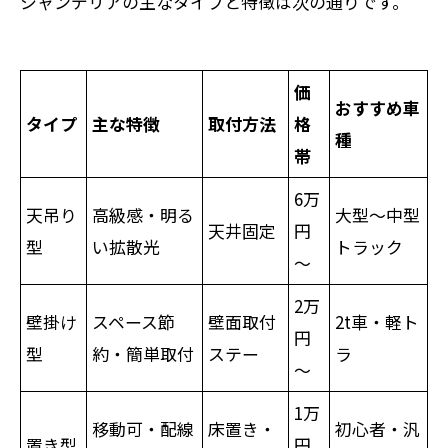
シャンデリアの主なタイプと特徴は次の通りです。
価
おすすめ車
タイプ
主な特徴
取付方法
格
種
帯
6万
天吊り
高級感・明る
大型～中型
天井固定
円
型
い拡散光
トラック
～
2万
壁掛け
スペース節
壁面取付
2t車・軽ト
円
型
約・簡単取付
ステー
ラ
～
1万
移動可・配線
床置き・
初心者・汎
置き型
円