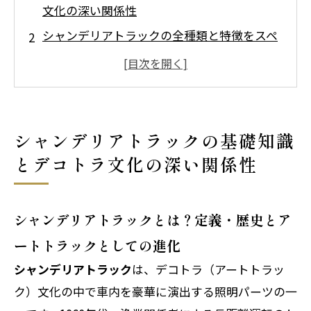
文化の深い関係性
シャンデリアトラックの全種類と特徴をスペ
ック比較で徹底解説
シャンデリアトラックの最適な選び方と価格
相場・コスパ分析
シャンデリア トラックの取り付け方法を初心
シャンデリアトラックの基礎知識
者向けステップバイステップで解説
とデコトラ文化の深い関係性
会社概要
シャンデリアトラックとは？定義・歴史とア
ートトラックとしての進化
シャンデリアトラック
は、デコトラ（アートトラッ
ク）文化の中で車内を豪華に演出する照明パーツの一