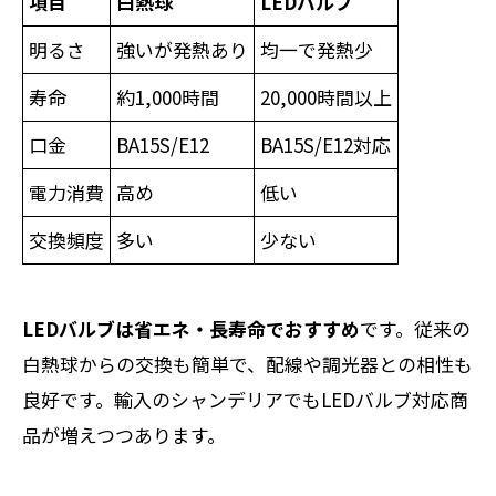
項目
白熱球
LEDバルブ
明るさ
強いが発熱あり
均一で発熱少
寿命
約1,000時間
20,000時間以上
口金
BA15S/E12
BA15S/E12対応
電力消費
高め
低い
交換頻度
多い
少ない
LEDバルブは省エネ・長寿命でおすすめ
です。従来の
白熱球からの交換も簡単で、配線や調光器との相性も
良好です。輸入のシャンデリアでもLEDバルブ対応商
品が増えつつあります。