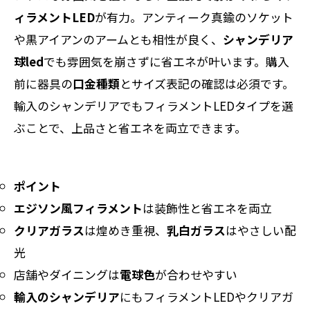
ィラメントLED
が有力。アンティーク真鍮のソケット
や黒アイアンのアームとも相性が良く、
シャンデリア
球led
でも雰囲気を崩さずに省エネが叶います。購入
前に器具の
口金種類
とサイズ表記の確認は必須です。
輸入のシャンデリアでもフィラメントLEDタイプを選
ぶことで、上品さと省エネを両立できます。
ポイント
エジソン風フィラメント
は装飾性と省エネを両立
クリアガラス
は煌めき重視、
乳白ガラス
はやさしい配
光
店舗やダイニングは
電球色
が合わせやすい
輸入のシャンデリア
にもフィラメントLEDやクリアガ