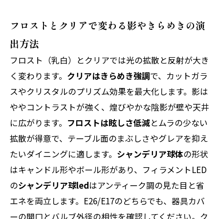
フロストとクリアで変わる影やきらめきの演
出方法
フロスト（乳白）とクリアでは光の拡散と反射が大き
く変わります。
クリアはきらめき強調
で、カットガラ
スやクリスタルのプリズム効果を最大化します。影は
ややコントラストが強く、煌びやかな陰影が壁や天井
に広がります。
フロストは眩しさ低減
とムラの少ない
拡散が得意で、テーブル面のまぶしさやグレアを抑え
たいダイニングに適します。
シャンデリア球体
の形状
はキャンドル形やボール形があり、フィラメントLED
の
シャンデリア球led
はアンティーク調の見た目と省
エネを両立します。E26/E17のどちらでも、器具カバ
ーの開口とバルブ外径の相性を確認してください。ク