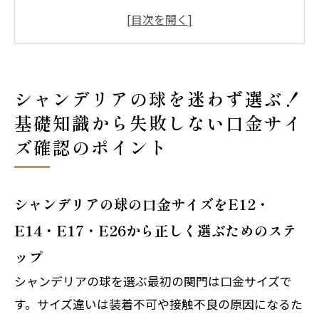
適化！後悔しない選択術
シャンデリアの球で叶える理想のデザインと
タイプの選び方
シャンデリアの球で省エネと長寿命を両立す
シャンデリアの球を迷わず選ぶ！
る賢いコツ
基礎知識から失敗しない口金サイ
会社概要
ズ確認のポイント
シャンデリアの球の口金サイズをE12・
E14・E17・E26から正しく選ぶためのステ
ップ
シャンデリアの球を選ぶ最初の関門は口金サイズで
す。サイズ違いは装着不可や接触不良の原因になるた