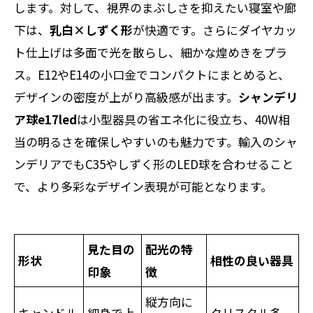
します。対して、視界のまぶしさを抑えたい寝室や廊
下は、
乳白×しずく形
が快適です。さらにダイヤカッ
ト仕上げは多面で光を散らし、細かな煌めきをプラ
ス。E12やE14の小口金でコンパクトにまとめると、
デザインの密度が上がり高級感が出ます。
シャンデリ
ア球e17led
は小型器具の省エネ化に役立ち、40W相
当の明るさを確保しやすいのも魅力です。輸入のシャ
ンデリアでもC35やしずく形のLED球を合わせること
で、より多彩なデザイン表現が可能となります。
見た目の
配光の特
形状
相性の良い器具
印象
徴
縦方向に
キャンドル
細身で上
クリスタル多