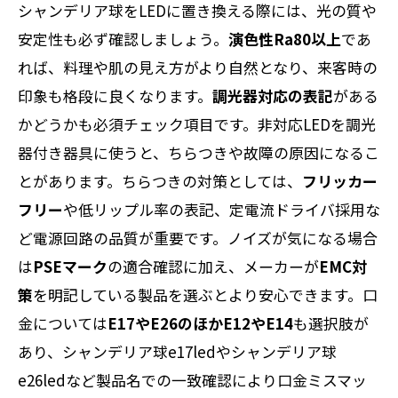
シャンデリア球をLEDに置き換える際には、光の質や
安定性も必ず確認しましょう。
演色性Ra80以上
であ
れば、料理や肌の見え方がより自然となり、来客時の
印象も格段に良くなります。
調光器対応の表記
がある
かどうかも必須チェック項目です。非対応LEDを調光
器付き器具に使うと、ちらつきや故障の原因になるこ
とがあります。ちらつきの対策としては、
フリッカー
フリー
や低リップル率の表記、定電流ドライバ採用な
ど電源回路の品質が重要です。ノイズが気になる場合
は
PSEマーク
の適合確認に加え、メーカーが
EMC対
策
を明記している製品を選ぶとより安心できます。口
金については
E17やE26のほかE12やE14
も選択肢が
あり、シャンデリア球e17ledやシャンデリア球
e26ledなど製品名での一致確認により口金ミスマッ