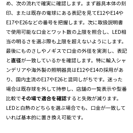
め、次の流れで確実に確認します。まず器具本体の刻
印、または既存の電球にある表記を見てE12やE14や
E17やE26などの番号を把握します。次に取扱説明書
で使用可能な口金とワット数の上限を照合し、LED相
当の明るさを選ぶ際も上限を超えないようにします。
最後にものさしやノギスで口金の外径を実測し、表記
と
直径
が一致しているかを確認します。特に輸入シャ
ンデリアや海外製の照明器具はE12やE14の採用があ
り、国内主流のE17やE26と混同しがちです。迷った
場合は既存球を外して持参し、店舗の一覧表示や型番
比較で
その場で適合を確認
すると失敗が減ります。
LEDと白熱のどちらを選ぶ場合でも、口金が一致して
いれば基本的に置き換え可能です。