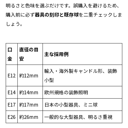
明るさと色味を選ぶだけです。誤購入を避けるため、
購入前に必ず
器具の刻印と既存球
を二重チェックしま
しょう。
口
直径の目
主な採用例
金
安
輸入・海外製キャンドル形、装飾
E12
約12mm
小型
E14
約14mm
欧州規格の装飾照明
E17
約17mm
日本の小型器具、ミニ球
E26
約26mm
一般的な大型器具、明るさ重視