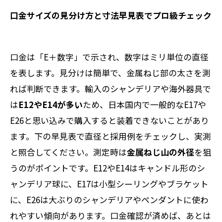
口金サイズの見分け方と寸法早見表でプロ級チェック
口金は「E＋数字」で示され、数字はミリ単位の直径
を表します。見分けは簡単で、金属ねじ部の太さを測
れば判断できます。輸入のシャンデリアや海外器具で
は
E12やE14が多い
ため、日本国内で一般的なE17や
E26と思い込みで購入すると装着できないことがあり
ます。下の早見表で直径と採用例をチェックし、実測
と照合してください。測定時は
金属ねじ山の外径
を狙
うのがポイントです。E12やE14はキャンドル形のシ
ャンデリア球に、E17は小型シーリングやブラケット
に、E26は大ぶりのシャンデリアやペンダントに使わ
れやすい傾向があります。口金確認が済めば、あとは