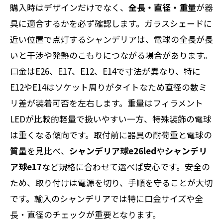
購入時はデザインだけでなく、
全長・直径・重量
が器
具に適合するかを必ず確認します。ガラスシェードに
近い位置で点灯するシャンデリアは、電球の全長が長
いと干渉や発熱のこもりにつながる場合があります。
口金はE26、E17、E12、E14で寸法が異なり、特に
E12やE14はソケット周りがタイトなため直径の数ミ
リ差が装着可否を左右します。重量はフィラメント
LEDが比較的軽量で扱いやすい一方、特殊装飾の電球
は重くなる傾向です。取付前に器具の耐荷重と電球の
質量を見比べ、
シャンデリア球e26led
や
シャンデリ
ア球e17
など規格に合わせて選べば安心です。安全の
ため、取り付けは電源を切り、手順を守ることが大切
です。輸入のシャンデリアでは特に口金サイズや全
長・直径のチェックが重要となります。