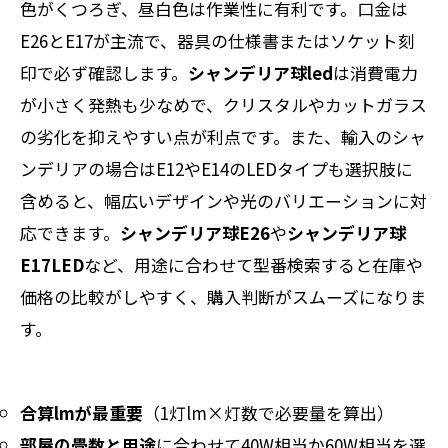
色がくつろぎ、昼白色は作業性に有利です。口金は
E26とE17が主流で、器具の仕様書またはソケット刻
印で必ず確認します。
シャンデリア球led
は消費電力
が小さく発熱も少なめで、クリスタルやカットガラス
の劣化を抑えやすい点が利点です。また、輸入のシャ
ンデリアの場合はE12やE14のLEDタイプも選択肢に
含めると、幅広いデザインや光のバリエーションに対
応できます。
シャンデリア球E26
や
シャンデリア球
E17LED
など、用途に合わせて型番検索すると在庫や
価格の比較がしやすく、購入判断がスムーズになりま
す。
合算lmが最重要
（1灯lm×灯数で必要量を算出）
部屋の畳数と用途
に合わせて40W相当か60W相当を選