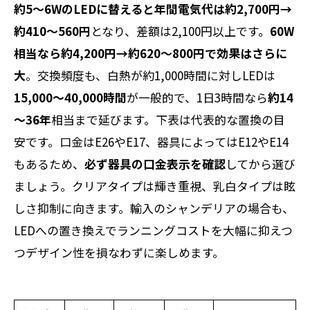
約5～6WのLEDに替えると年間電気代は約2,700円→
約410～560円
となり、差額は2,100円以上です。
60W
相当なら約4,200円→約620～800円で効果はさらに
大
。交換頻度も、白熱が約1,000時間に対しLEDは
15,000～40,000時間
が一般的で、1日3時間なら
約14
～36年
相当まで延びます。下表は代表的な置換の目
安です。口金はE26やE17、器具によってはE12やE14
もあるため、
必ず器具の口金表示を確認
してから選び
ましょう。クリアタイプは輝き重視、乳白タイプは眩
しさ抑制に向きます。輸入のシャンデリアの場合も、
LEDへの置き換えでランニングコストを大幅に抑えつ
つデザイン性を損なわずに楽しめます。