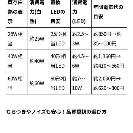
既存白
消費電
置換
消費電
年間電気代の
熱の表
力(白
LEDの
力
目安
示
熱)
目安
(LED)
25W相
25形相
約2.5～
約850円→約
約25W
当
当LED
3W
85～100円
40W相
40形相
約4.5～
約1,360円→
約40W
当
当LED
6W
約410～560円
60W相
60形相
約7～
約2,030円→
約60W
当
当LED
10W
約620～800円
ちらつきやノイズも安心！品質重視の選び方