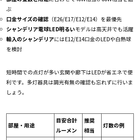
ぶ
口金サイズの確認
（E26/E17/E12/E14）を最優先
シャンデリア電球LED明るい
モデルは高天井でも活躍
輸入のシャンデリア
にはE12/E14口金のLEDや白熱球
を検討
短時間での点灯が多い玄関や廊下はLEDが省エネで便
利です。多灯器具は調光有無の確認も忘れずに行いま
しょう。
目安合計
推奨
部屋・用途
灯数の例
ルーメン
相当