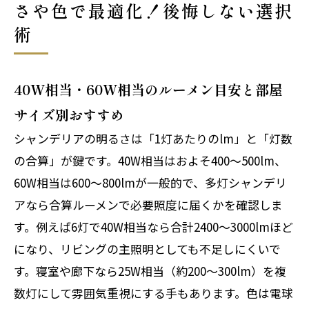
さや色で最適化！後悔しない選択
術
40W相当・60W相当のルーメン目安と部屋
サイズ別おすすめ
シャンデリアの明るさは「1灯あたりのlm」と「灯数
の合算」が鍵です。40W相当はおよそ400〜500lm、
60W相当は600〜800lmが一般的で、多灯シャンデリ
アなら合算ルーメンで必要照度に届くかを確認しま
す。例えば6灯で40W相当なら合計2400〜3000lmほど
になり、リビングの主照明としても不足しにくいで
す。寝室や廊下なら25W相当（約200〜300lm）を複
数灯にして雰囲気重視にする手もあります。色は電球