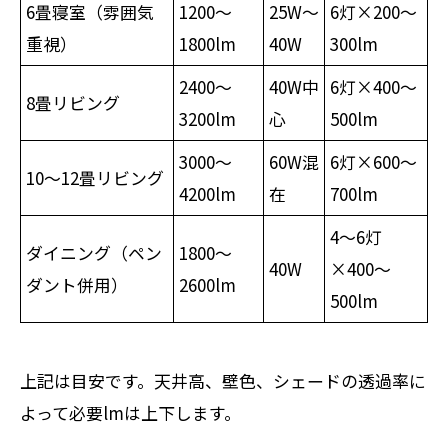
6畳寝室（雰囲気
1200〜
25W〜
6灯×200〜
重視）
1800lm
40W
300lm
2400〜
40W中
6灯×400〜
8畳リビング
3200lm
心
500lm
3000〜
60W混
6灯×600〜
10〜12畳リビング
4200lm
在
700lm
4〜6灯
ダイニング（ペン
1800〜
40W
×400〜
ダント併用）
2600lm
500lm
上記は目安です。天井高、壁色、シェードの透過率に
よって必要lmは上下します。