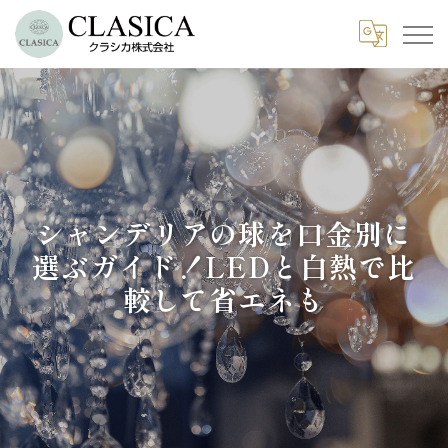
シャンデリアの球を口金別に
選ぶガイド！LEDと白熱で比
較して省エネも