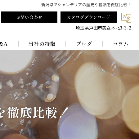
新潟県でシャンデリアの歴史や種類を徹底比較！
お問い合わせ
カタログダウンロード
埼玉県戸田市美女木北3-3-2
&A
当社の特徴
ブログ
コラム
テーブルランプ
ランプシェード
真鍮
を徹底比較！
レトロ