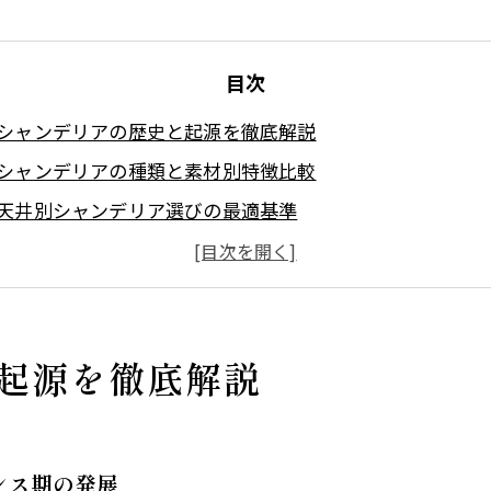
目次
シャンデリアの歴史と起源を徹底解説
シャンデリアの種類と素材別特徴比較
天井別シャンデリア選びの最適基準
新潟県のシャンデリアについて
新潟県でシャンデリアが選ばれる（求められる）理由につ
新潟県について
起源を徹底解説
会社概要
関連エリア
対応地域
ンス期の発展