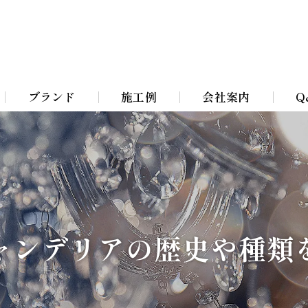
ブランド
施工例
会社案内
Q
Bohemian Chandeliers
イト
Murano Blown Glass
ト
William Morris lamps
ャンデリアの歴史や種類
イト
Toile De Jouy Lamps