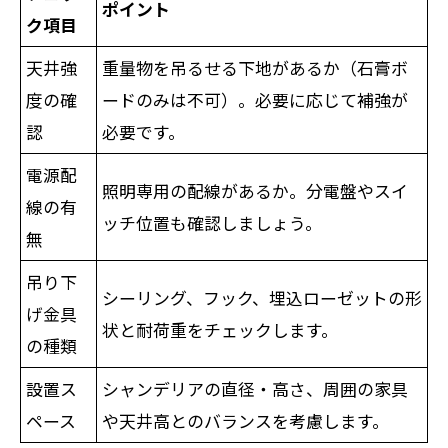
ポイント
ク項目
天井強
重量物を吊るせる下地があるか（石膏ボ
度の確
ードのみは不可）。必要に応じて補強が
認
必要です。
電源配
照明専用の配線があるか。分電盤やスイ
線の有
ッチ位置も確認しましょう。
無
吊り下
シーリング、フック、埋込ローゼットの形
げ金具
状と耐荷重をチェックします。
の種類
設置ス
シャンデリアの直径・高さ、周囲の家具
ペース
や天井高とのバランスを考慮します。