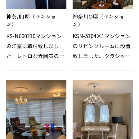
神奈川I邸（マンショ
神奈川O邸（マンショ
ン）
ン）
KS-N660210マンション
KSN-5104×1マンション
の洋室に取付致しまし
のリビングルームに設置
た。レトロな雰囲気のも
致しました。クラシック
のをお探しでピッタリの
な家具に囲まれた落ち着
物が見つかったと決めて
いた雰囲気は心地よい感
いただきました。少し前
じでした。現場にて高さ
のスタイルがどことなく
を調整致しました。こう
懐かしく、直付けのシャ
いうタイプのシャンデリ
ンデリアで使い易…
アの場合、横か…