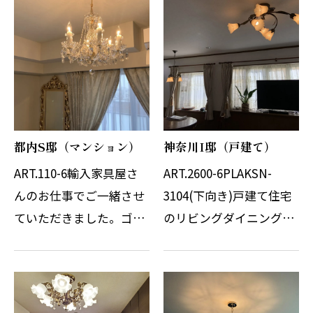
ただきました。当初マン
にて同時に施工致しまし
ションのLDの空間で照明
た。白を基調とした空間
の位置が少し近いためバ
に透明感あるスワロフス
ランスを気にされて…
キークリスタル…
都内S邸（マンション）
神奈川I邸（戸建て）
ART.110-6輸入家具屋さ
ART.2600-6PLAKSN-
んのお仕事でご一緒させ
3104(下向き)戸建て住宅
ていただきました。ゴー
のリビングダイニングに
ジャスな内装と家具のあ
ご使用いただきました。
しらいで圧倒的でした。
少しレトロ感のあるアン
お客様はスワロフスキー
バー色のガラスは部屋を
クリスタルのDROPが他
落ち着いた雰囲気に包み