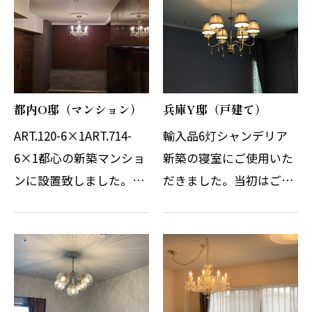
に比べて圧倒的に綺麗だ
ます。特に木調の家具と
ったとのことでお…
の相性も良いですね…
都内O邸（マンション）
兵庫Y邸（戸建て）
ART.120-6×1ART.714-
輸入品6灯シャンデリア
6×1都心の新築マンショ
新築の寝室にご使用いた
ンに設置致しました。マ
だきました。当初はご自
ンションのローゼットを
身で輸入したものを日本
外さずに取付を希望され
仕様に加工して欲しいと
ましたので簡易取付型に
の依頼でした。SNSにて
て対応致しました。メダ
何度かご相談を受け、や
リオンは事前に加工し接
り取りを続けておりまし