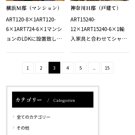
横浜M邸（マンション）
神奈川H邸（戸建て）
ART120-8×1ART120-
ART15240-
6×1ART724-6×1マンシ
12×1ART15240-6×1輸
ョンのLDKに設置致しま
入家具と合わせてシャン
した。高層階の窓回りに
デリアも購入頂きまし
合わせてシャンデリアを
た。白家具とシルバーメ
提案していただきまし
ッキされたクリスタルシ
1
2
3
4
5
...
15
た。２台のシャンデリア
ャンデリアはとても映え
にはメダリオンも同時に
ます。お施主様のご希望
設置しました。メダリオ
にてLED電球を使用致し
カテゴリー
Categories
ン…
ました。透…
全てのカテゴリー
その他