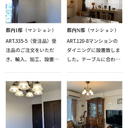
着剤を使用せずに…
たが、納期や輸…
都内I邸（マンション）
都内N邸（マンション）
ART.335-5（受注品）受
ART.120-8マンションの
注品のご注文をいただ
ダイニングに設置致しま
き、輸入、加工、設置致
した。テーブルに合わせ
しました。コロナの影響
てシャンデリアも購入い
は世界中に出ていて納期
ただき、テーブル上にず
は少し遅れて入荷致しま
らして設置可能か現調に
した。それでも一時期よ
も伺いました。購入され
りはまともに動きだした
ました横長の白いダイニ
感じです。シャン…
ングテーブルに…