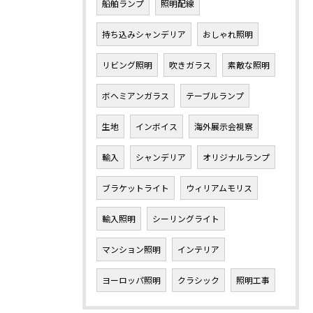
船舶ランプ
照明配線
持ち込みシャンデリア
おしゃれ照明
リビング照明
吹きガラス
素敵な照明
ボヘミアンガラス
テーブルランプ
生地
インボイス
海外展示会視察
輸入
シャンデリア
オリジナルランプ
ブラケットライト
ウィリアムモリス
輸入照明
シーリングライト
マンション照明
インテリア
ヨーロッパ照明
クラシック
照明工事