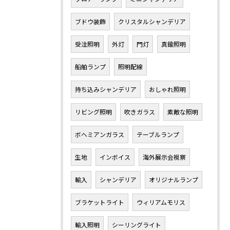
ブドウ装飾
クリスタルシャンデリア
受注照明
外灯
門灯
真鍮照明
船舶ランプ
照明配線
持ち込みシャンデリア
おしゃれ照明
リビング照明
吹きガラス
素敵な照明
ボヘミアンガラス
テーブルランプ
生地
インボイス
海外展示会視察
輸入
シャンデリア
オリジナルランプ
ブラケットライト
ウィリアムモリス
輸入照明
シーリングライト