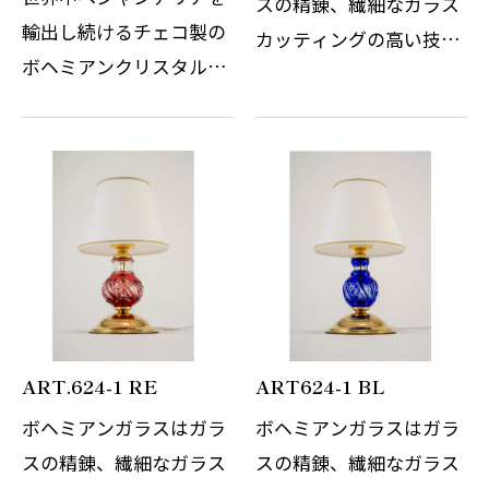
スの精錬、繊細なガラス
輸出し続けるチェコ製の
カッティングの高い技術
ボヘミアンクリスタルシ
でまさに職人の技と伝統
ャンデリアです。 その繊
の賜物です。世界中を魅
細なガラスの精錬とカッ
了し続けているチェコの
トの技術はまさに職人の
伝統的なこちらのテーブ
技術と伝統の賜物です。
ルスタンドは、日本の伝
光の屈折と反射を考慮し
統切子ガラス…
デザインさ…
ART.624-1 RE
ART624-1 BL
ボヘミアンガラスはガラ
ボヘミアンガラスはガラ
スの精錬、繊細なガラス
スの精錬、繊細なガラス