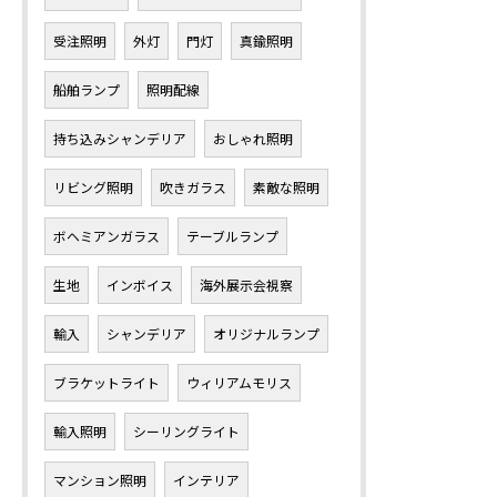
受注照明
外灯
門灯
真鍮照明
船舶ランプ
照明配線
持ち込みシャンデリア
おしゃれ照明
リビング照明
吹きガラス
素敵な照明
ボヘミアンガラス
テーブルランプ
生地
インボイス
海外展示会視察
輸入
シャンデリア
オリジナルランプ
ブラケットライト
ウィリアムモリス
輸入照明
シーリングライト
マンション照明
インテリア