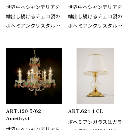
世界中へシャンデリアを
世界中へシャンデリアを
輸出し続けるチェコ製の
輸出し続けるチェコ製の
ボヘミアンクリスタルシ
ボヘミアンクリスタルシ
ャンデリアです。 その繊
ャンデリアです。 その繊
細なガラスの精錬とカッ
細なガラスの精錬とカッ
トの技術はまさに職人の
トの技術はまさに職人の
技術と伝統の賜物です。
技術と伝統の賜物です。
光の屈折と反射を考慮し
光の屈折と反射を考慮し
デザインさ…
デザインさ…
ART.120-5/62
ART.624-1 CL
Amethyst
ボヘミアンガラスはガラ
世界中へシャンデリアを