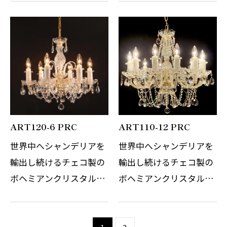
細なガラスの精錬とカッ
細なガラスの精錬とカッ
トの技術はまさに職人の
トの技術はまさに職人の
技術と伝統の賜物です。
技術と伝統の賜物です。
光の屈折と反射を考慮し
光の屈折と反射を考慮し
デザインさ…
デザインさ…
ART120-6 PRC
ART110-12 PRC
世界中へシャンデリアを
世界中へシャンデリアを
輸出し続けるチェコ製の
輸出し続けるチェコ製の
ボヘミアンクリスタルシ
ボヘミアンクリスタルシ
ャンデリアです。 その繊
ャンデリアです。 その繊
細なガラスの精錬とカッ
細なガラスの精錬とカッ
トの技術はまさに職人の
トの技術はまさに職人の