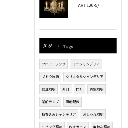
ART.120-5/62 Amethyst
タグ
Tags
フロアーランプ
ミニシャンデリア
ブドウ装飾
クリスタルシャンデリア
受注照明
外灯
門灯
真鍮照明
船舶ランプ
照明配線
持ち込みシャンデリア
おしゃれ照明
リビング照明
吹きガラス
素敵な照明