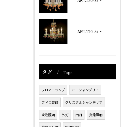
ART.120-8/62 ROSA
ART.120-5/62 Amethyst
タグ
Tags
フロアーランプ
ミニシャンデリア
ブドウ装飾
クリスタルシャンデリア
受注照明
外灯
門灯
真鍮照明