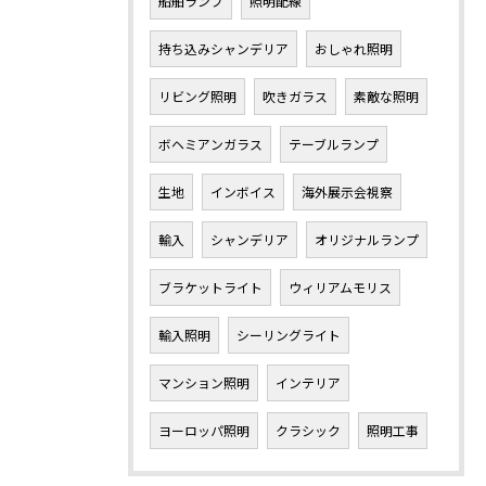
船舶ランプ
照明配線
持ち込みシャンデリア
おしゃれ照明
リビング照明
吹きガラス
素敵な照明
ボヘミアンガラス
テーブルランプ
生地
インボイス
海外展示会視察
輸入
シャンデリア
オリジナルランプ
ブラケットライト
ウィリアムモリス
輸入照明
シーリングライト
マンション照明
インテリア
ヨーロッパ照明
クラシック
照明工事