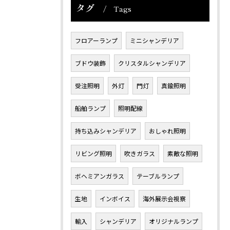
タグ
Tags
フロアーランプ
ミニシャンデリア
ブドウ装飾
クリスタルシャンデリア
受注照明
外灯
門灯
真鍮照明
船舶ランプ
照明配線
持ち込みシャンデリア
おしゃれ照明
リビング照明
吹きガラス
素敵な照明
ボヘミアンガラス
テーブルランプ
生地
インボイス
海外展示会視察
輸入
シャンデリア
オリジナルランプ