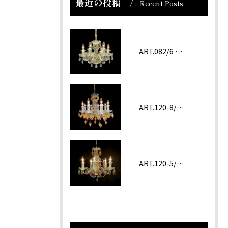
最近の投稿
Recent Posts
ART.082/6 prc
ART.120-8/62 ROSA
ART.120-5/62 Amethyst