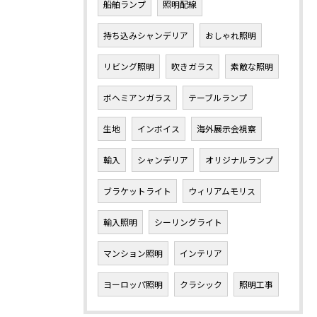
船舶ランプ
照明配線
持ち込みシャンデリア
おしゃれ照明
リビング照明
吹きガラス
素敵な照明
ボヘミアンガラス
テーブルランプ
生地
インボイス
海外展示会視察
輸入
シャンデリア
オリジナルランプ
ブラケットライト
ウィリアムモリス
輸入照明
シーリングライト
マンション照明
インテリア
ヨーロッパ照明
クラシック
照明工事