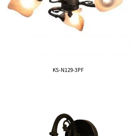
KS-N129-3PF