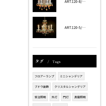
ART.120-8/62 ROSA
ART.120-5/62 Amethyst
タグ
Tags
フロアーランプ
ミニシャンデリア
ブドウ装飾
クリスタルシャンデリア
受注照明
外灯
門灯
真鍮照明