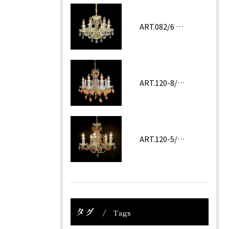
ART.082/6 prc
ART.120-8/62 ROSA
ART.120-5/62 Amethyst
タグ
Tags