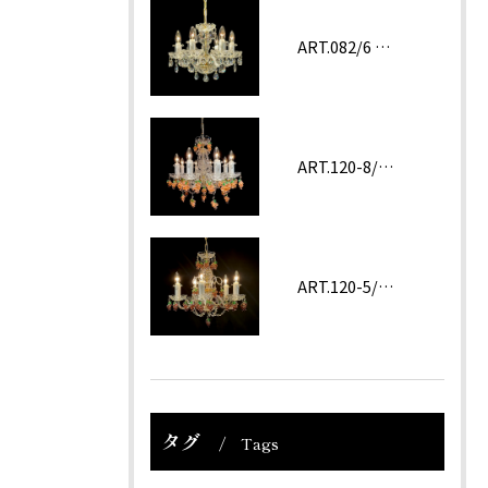
ART.082/6 prc
ART.120-8/62 ROSA
ART.120-5/62 Amethyst
タグ
Tags