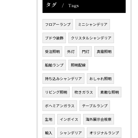
タグ
Tags
フロアーランプ
ミニシャンデリア
ブドウ装飾
クリスタルシャンデリア
受注照明
外灯
門灯
真鍮照明
船舶ランプ
照明配線
持ち込みシャンデリア
おしゃれ照明
リビング照明
吹きガラス
素敵な照明
ボヘミアンガラス
テーブルランプ
生地
インボイス
海外展示会視察
輸入
シャンデリア
オリジナルランプ