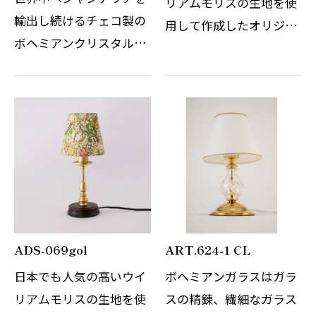
リアムモリスの生地を使
輸出し続けるチェコ製の
用して作成したオリジナ
ボヘミアンクリスタルシ
ルのテーブルスタンドで
ャンデリアです。 その繊
す。 WilliamMorrisの自
細なガラスの精錬とカッ
然をモチーフにしたデザ
トの技術はまさに職人の
インは今なお世界中の多
技術と伝統の賜物です。
くの人々を魅了し続けて
光の屈折と反射を考慮し
います。ゴー…
デザインさ…
ADS-069gol
ART.624-1 CL
日本でも人気の高いウイ
ボヘミアンガラスはガラ
リアムモリスの生地を使
スの精錬、繊細なガラス