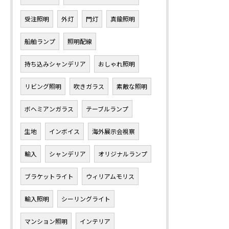
受注照明
外灯
門灯
真鍮照明
船舶ランプ
照明配線
持ち込みシャンデリア
おしゃれ照明
リビング照明
吹きガラス
素敵な照明
ボヘミアンガラス
テーブルランプ
生地
インボイス
海外展示会視察
輸入
シャンデリア
オリジナルランプ
ブラケットライト
ウィリアムモリス
輸入照明
シーリングライト
マンション照明
インテリア