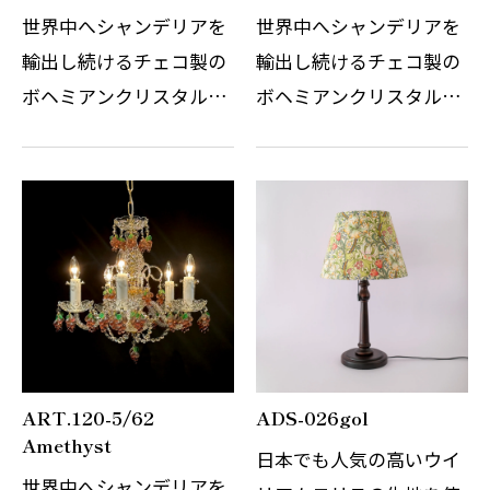
世界中へシャンデリアを
世界中へシャンデリアを
輸出し続けるチェコ製の
輸出し続けるチェコ製の
ボヘミアンクリスタルシ
ボヘミアンクリスタルシ
ャンデリアです。 その繊
ャンデリアです。 その繊
細なガラスの精錬とカッ
細なガラスの精錬とカッ
トの技術はまさに職人の
トの技術はまさに職人の
技術と伝統の賜物です。
技術と伝統の賜物です。
光の屈折と反射を考慮し
光の屈折と反射を考慮し
デザインさ…
デザインさ…
ART.120-5/62
ADS-026gol
Amethyst
日本でも人気の高いウイ
世界中へシャンデリアを