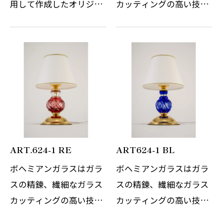
用して作成したオリジナ
カッティングの高い技術
ルのテーブルスタンドで
でまさに職人の技と伝統
す。 WilliamMorrisの自
の賜物です。世界中を魅
然をモチーフにしたデザ
了し続けているチェコの
インは今なお世界中の多
伝統的なこちらのテーブ
くの人々を魅了し続けて
ルスタンドは、日本の伝
います。ゴー…
統切子ガラス…
ART.624-1 RE
ART624-1 BL
ボヘミアンガラスはガラ
ボヘミアンガラスはガラ
スの精錬、繊細なガラス
スの精錬、繊細なガラス
カッティングの高い技術
カッティングの高い技術
でまさに職人の技と伝統
でまさに職人の技と伝統